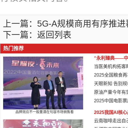
上一篇：
5G-A规模商用有序推进
下一篇：
返回列表
热门推荐
“永利臻典——
当医美机构拓客盯
2025全国粮食
天眼新知 告别
原油产量今年有
2025中国电影票
品牌效应不一般董酒在句容市场销售看
2025我国AI
云南咖啡走出自